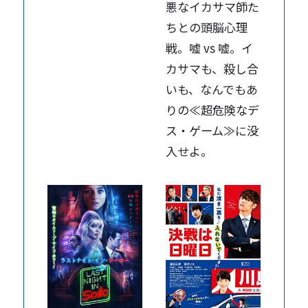
悪なイカサマ師た
ちとの頭脳心理
戦。嘘 vs 嘘。イ
カサマも、殺し合
いも、なんでもあ
りの≪超危険なデ
ス・ゲーム≫に没
入せよ。