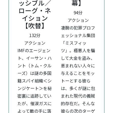
ッシブル／
幕】
ローグ・ネ
94分
イション
アクション
【吹替】
凄腕の犯罪プロフ
132分
ェッショナル集団
アクション
「ミスフィッ
IMFのエージェン
ツ」。極悪人を騙
ト、イーサン・ハ
して大金を盗み、
ント（トム・クル
恵まれない人々に
ーズ）は謎の多国
与えることをモッ
籍スパイ組織＜シ
トーとする彼ら
ンジケート＞を秘
は、多くが謎に包
密裏に追跡してい
まれた現代の義賊
たが、催涙ガスに
的存在だ。そんな
よって敵の手に落
彼らの次のターゲ