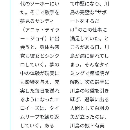
代のソーホーにい
て中堅になり、川
た。そこで歌手を
島の完璧な“サポ
夢見るサンディ
ートをするだ
（アニャ・テイラ
け”のこの仕事に
ー＝ジョイ）に出
満足していた。と
会うと、身体も感
ころがある日、川
覚も彼女とシンク
島が病に倒れてし
ロしていく。夢の
まう。そんなタイ
中の体験が現実に
ミングで衆議院が
も影響を与え、充
解散。次の選挙に
実した毎日を送れ
川島の地盤を引き
るようになったエ
継ぎ、選挙に出る
ロイーズは、タイ
人間として白羽の
ムリープを繰り返
矢が立ったのは、
していく。ある
川島の娘・有美