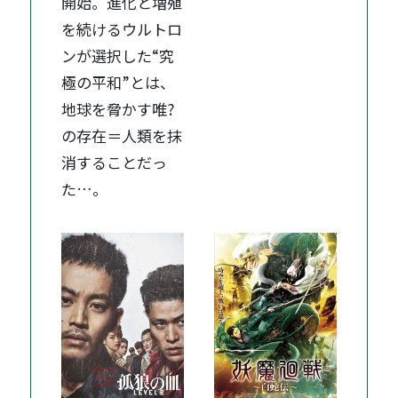
開始。進化と増殖
を続けるウルトロ
ンが選択した“究
極の平和”とは、
地球を脅かす唯?
の存在＝人類を抹
消することだっ
た…。