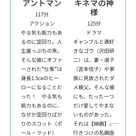
アントマン
キネマの神
様
117分
アクション
125分
やる気も能力もあ
ドラマ
るのに空回り。人
ギャンブルと酒好
生崖っぷちの男。
きなゴウ（沢田研
そんな彼にオファ
二）は、妻・淑子
ーされた“仕事”は
（宮本信子）や家
身長1.5㎝のヒー
族に見放されたダ
ローになることだ
メ親父。そんな彼
った！ やる気も
にも、たった一つ
能力もあるのに、
だけ愛してやまな
なぜか空回りばか
いものがあった。
りのスコット（ポ
それは【映画】――。
ール・ラッド）
行きつけの名画座