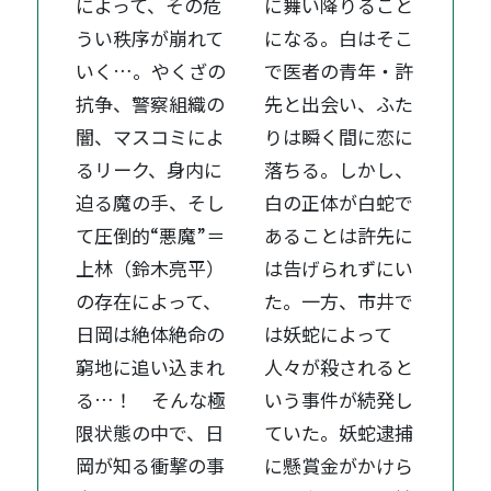
によって、その危
に舞い降りること
うい秩序が崩れて
になる。白はそこ
いく…。やくざの
で医者の青年・許
抗争、警察組織の
先と出会い、ふた
闇、マスコミによ
りは瞬く間に恋に
るリーク、身内に
落ちる。しかし、
迫る魔の手、そし
白の正体が白蛇で
て圧倒的“悪魔”＝
あることは許先に
上林（鈴木亮平）
は告げられずにい
の存在によって、
た。一方、市井で
日岡は絶体絶命の
は妖蛇によって
窮地に追い込まれ
人々が殺されると
る…！ そんな極
いう事件が続発し
限状態の中で、日
ていた。妖蛇逮捕
岡が知る衝撃の事
に懸賞金がかけら