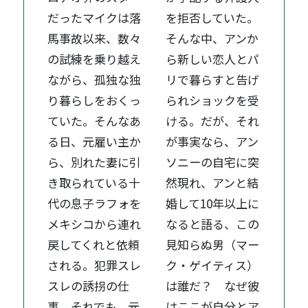
だったマイクは落
を拒否していた。
馬事故以来、数々
そんな中、アンか
の試練を乗り越え
ら新しい恋人とパ
ながら、孤独な独
リで暮らすと告げ
り暮らしをおくっ
られショックを受
ていた。そんなあ
ける。だが、それ
る日、元雇い主か
が事実なら、アン
ら、別れた妻に引
ソニーの自宅に突
き取られている十
然現れ、アンと結
代の息子ラフォを
婚して10年以上に
メキシコから連れ
なると語る、この
戻してくれと依頼
見知らぬ男（マー
される。犯罪スレ
ク・ゲイティス）
スレの誘拐の仕
は誰だ？ なぜ彼
事。それでも、元
はここが自分とア