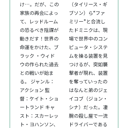
け…。だが、この
（タイリース・ギ
家族の再会によっ
ブソン）ら“ファ
て、レッドルーム
ミリー”と合流し
の恐るべき陰謀が
たドミニクは、現
動きだす！世界の
場で世界中のコン
命運をかけた、ブ
ピュータ・システ
ラック ・ウィド
ムを操る装置を見
ウの作られた過去
つけるが、突如襲
との戦いが始ま
撃者が現れ、装置
る。 ジャンル：
を奪っていったの
アクション 監
はなんと弟のジェ
督：ケイト・ショ
イコブ（ジョン・
ートランド キャ
シナ）だった。凄
スト：スカーレッ
腕の殺し屋で一流
ト・ヨハンソン、
ドライバーである