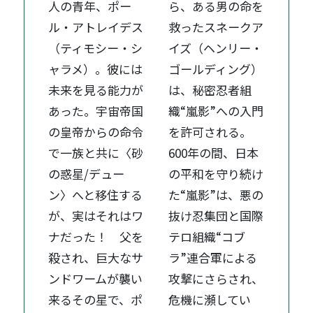
人の青年、ポー
ら、ある男の命を
ル・アトレイデス
救ったスネークア
（ティモシー・シ
イズ（ヘンリー・
ャラメ）。彼には
ゴールディング）
未来を見る能力が
は、秘密忍者組
あった。宇宙帝国
織“嵐影”への入門
の皇帝からの命令
を許可される。
で一族と共に〈砂
600年の間、日本
の惑星/デュー
の平和を守り続け
ン〉へと移住する
た“嵐影”は、悪の
が、実はそれはワ
抜け忍集団と国際
ナだった！ 父を
テロ組織“コブ
殺され、巨大なサ
ラ”連合軍による
ンドワームが襲い
攻撃にさらされ、
来るその星で、ポ
危機に瀕してい