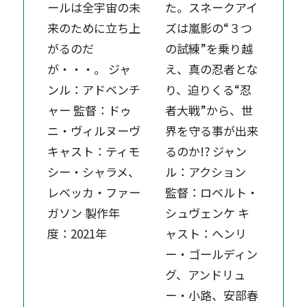
ールは全宇宙の未
た。スネークアイ
来のために立ち上
ズは嵐影の“３つ
がるのだ
の試練”を乗り越
が・・・。 ジャ
え、真の忍者とな
ンル：アドベンチ
り、迫りくる“忍
ャー 監督：ドゥ
者大戦”から、世
ニ・ヴィルヌーヴ
界を守る事が出来
キャスト：ティモ
るのか!? ジャン
シー・シャラメ、
ル：アクション
レベッカ・ファー
監督：ロベルト・
ガソン 製作年
シュヴェンケ キ
度：2021年
ャスト：ヘンリ
ー・ゴールディン
グ、アンドリュ
ー・小路、安部春