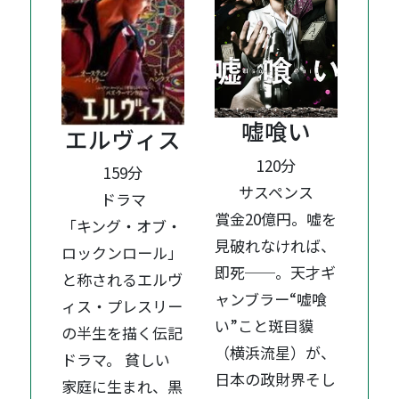
嘘喰い
エルヴィス
120分
159分
サスペンス
ドラマ
賞金20億円。嘘を
「キング・オブ・
見破れなければ、
ロックンロール」
即死──。天才ギ
と称されるエルヴ
ャンブラー“嘘喰
ィス・プレスリー
い”こと斑目貘
の半生を描く伝記
（横浜流星）が、
ドラマ。 貧しい
日本の政財界そし
家庭に生まれ、黒