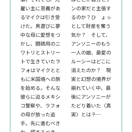
雇い主に恩義があ
ンの家だと主張す
るマイクは引き受
るのか？ひ ょっ
けた。男遊びに夢
として財産を奪う
中な母に愛想をつ
気か？ そして、
かし、闘鶏用のニ
アンソニーのもう
ワトリとストリー
一人の娘、最愛の
トで生きていたラ
ルーシーはどこに
フォはマイクとと
消えたのか？ 現
もに米国境への旅
実と幻想の境界が
を始める。そんな
崩れていく中、最
彼らに迫るメキシ
後にアンソニーが
コ警察や、ラフォ
たどり着いた〈真
の母が放った追
実〉とは――？
手。先に進むべき
か、留まるべき