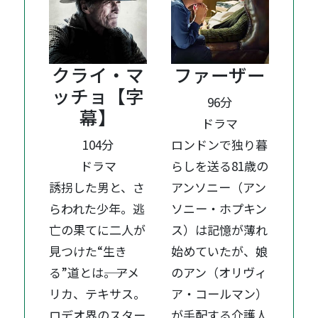
クライ・マ
ファーザー
ッチョ【字
96分
幕】
ドラマ
104分
ロンドンで独り暮
ドラマ
らしを送る81歳の
誘拐した男と、さ
アンソニー（アン
らわれた少年。逃
ソニー・ホプキン
亡の果てに二人が
ス）は記憶が薄れ
見つけた“生き
始めていたが、娘
る”道とは――。アメ
のアン（オリヴィ
リカ、テキサス。
ア・コールマン）
ロデオ界のスター
が手配する介護人