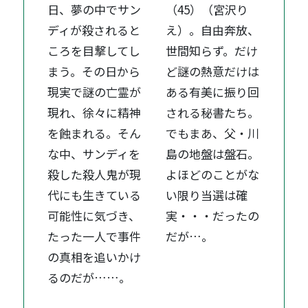
日、夢の中でサン
（45）（宮沢り
ディが殺されると
え）。自由奔放、
ころを目撃してし
世間知らず。だけ
まう。その日から
ど謎の熱意だけは
現実で謎の亡霊が
ある有美に振り回
現れ、徐々に精神
される秘書たち。
を蝕まれる。そん
でもまあ、父・川
な中、サンディを
島の地盤は盤石。
殺した殺人鬼が現
よほどのことがな
代にも生きている
い限り当選は確
可能性に気づき、
実・・・だったの
たった一人で事件
だが…。
の真相を追いかけ
るのだが……。