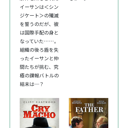
イーサンは＜シン
ジケート＞の殲滅
を誓うのだが、彼
は国際手配の身と
なっていた……。
組織の後ろ盾を失
ったイーサンと仲
間たちが挑む、究
極の諜報バトルの
結末は─？