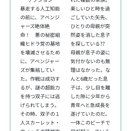
暴走する人工知能
楽しいひと時を過
の前に、アベンジ
ごしていた矢先、
ャーズ絶体絶
ひとりの母親が突
命！ 悪の秘密組
然姿を消した息子
織ヒドラ党の基地
を探している??
を壊滅させるため
母親が息子の姿に
に、アベンジャー
気付かないのも無
ズが集結してい
理はなかった。な
た。作戦は成功す
んと6歳だった息
るが、謎の超能力
子は、少し目を離
を持つ双子には逃
した隙に少年から
げられてしまう。
青年へと急成長を
その時、双子の１
遂げていたのだ。
人スカーレット・
一体このビーチで