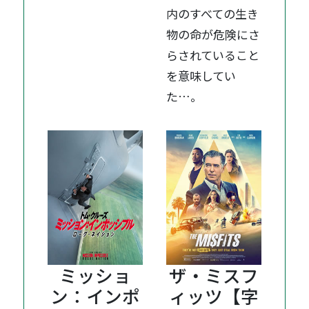
内のすべての生き
物の命が危険にさ
らされていること
を意味してい
た…。
ミッショ
ザ・ミスフ
ン：インポ
ィッツ【字