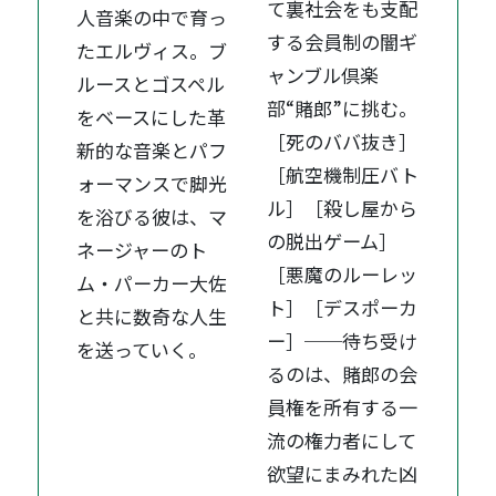
て裏社会をも支配
人音楽の中で育っ
する会員制の闇ギ
たエルヴィス。ブ
ャンブル倶楽
ルースとゴスペル
部“賭郎”に挑む。
をベースにした革
［死のババ抜き］
新的な音楽とパフ
［航空機制圧バト
ォーマンスで脚光
ル］［殺し屋から
を浴びる彼は、マ
の脱出ゲーム］
ネージャーのト
［悪魔のルーレッ
ム・パーカー大佐
ト］［デスポーカ
と共に数奇な人生
ー］──待ち受け
を送っていく。
るのは、賭郎の会
員権を所有する一
流の権力者にして
欲望にまみれた凶