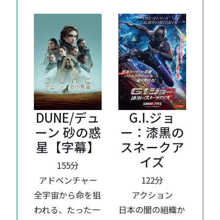
DUNE/デュ
G.I.ジョ
ーン 砂の惑
ー：漆黒の
星【字幕】
スネークア
イズ
155分
アドベンチャー
122分
全宇宙から命を狙
アクション
われる、たった一
日本の闇の組織か