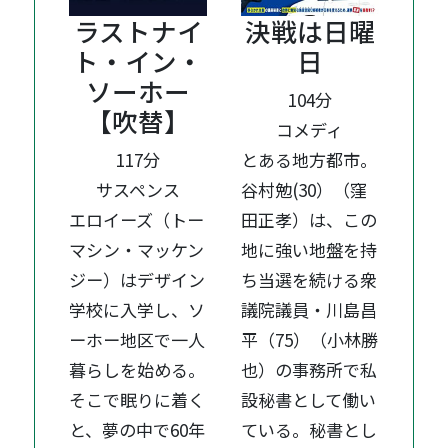
ラストナイ
決戦は日曜
ト・イン・
日
ソーホー
104分
【吹替】
コメディ
117分
とある地方都市。
サスペンス
谷村勉(30）（窪
エロイーズ（トー
田正孝）は、この
マシン・マッケン
地に強い地盤を持
ジー）はデザイン
ち当選を続ける衆
学校に入学し、ソ
議院議員・川島昌
ーホー地区で一人
平（75）（小林勝
暮らしを始める。
也）の事務所で私
そこで眠りに着く
設秘書として働い
と、夢の中で60年
ている。秘書とし