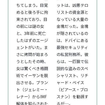
ちてしまう。目覚
ットは、凶悪テロ
めると後ろ手に拘
リストの資金源と
束されており、目
なっている大量の
の前には謎の女
金塊だった。金塊
と、3年前に死亡
が隠されているの
したはずのエージ
は、ドバイにある
ェントがいた。ま
最強セキュリティ
さに拷問が始まろ
の私営刑務所。彼
うとしたその時、
らは、一匹狼で伝
女は驚くべき格闘
説的な盗みのスペ
術でイーサンを脱
シャリスト、リチ
出させる。ブラン
ャード・ペイス
ト（ジェレミー・
（ピアース・ブロ
レナー）からIMF
スナン）を勧誘す
解体を知らされた
るが…。