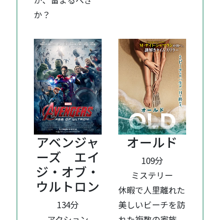
か？
アベンジャ
オールド
ーズ エイ
109分
ジ・オブ・
ミステリー
ウルトロン
休暇で人里離れた
134分
美しいビーチを訪
アクション
れた複数の家族。