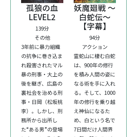
孤狼の血
妖魔廻戦 ～
LEVEL2
白蛇伝～
【字幕】
139分
その他
94分
3年前に暴力組織
アクション
の抗争に巻き込ま
霊蛇山に棲む白蛇
れ殺害されたマル
は、900年の修行
暴の刑事・大上の
を積み人間の姿に
後を継ぎ、広島の
なる術を手に入れ
裏社会を治める刑
る。そして、1000
事・日岡（松坂桃
年の修行を乗り越
李）。しかし、刑
え神仙になるた
務所から出所し
め、白という名で
た“ある男”の登場
7日間だけ人間界