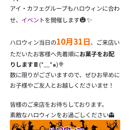
アイ・カフェグループもハロウィンに合わ
🎃✨
せ、
イベント
を開催します
10月31日
ハロウィン当日の
、ご来店い
ただいたお客様へ
先着順に
お菓子をお配
りします
🍫
(*﹏*๑)
🍭
数に限りがございますので、ぜひお早めに
お子様やご友人とお越しくださいませ！
皆様のご来店をお待ちしております。
素敵なハロウィンをお過ごしください👻