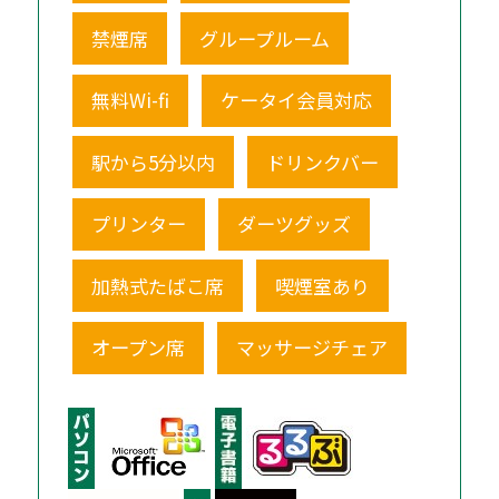
禁煙席
グループルーム
無料Wi-fi
ケータイ会員対応
駅から5分以内
ドリンクバー
プリンター
ダーツグッズ
加熱式たばこ席
喫煙室あり
オープン席
マッサージチェア