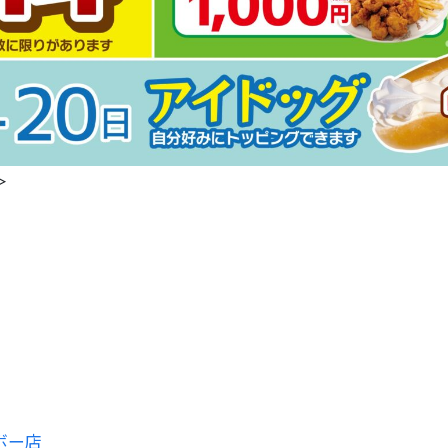
＞
ボー店