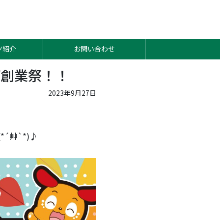
ツ紹介
お問い合わせ
プ創業祭！！
2023年9月27日
(*´
艸
`*)
♪