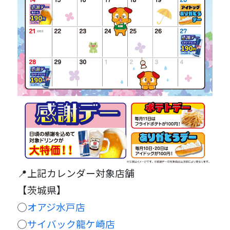
📍上記カレンダー対象店舗
【茨城県】
◯
オアジ水戸店
◯
サイバック龍ケ崎店