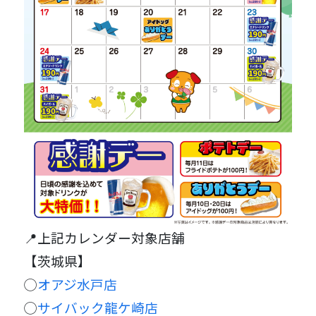
📍上記カレンダー対象店舗
【茨城県】
◯
オアジ水戸店
◯
サイバック龍ケ崎店