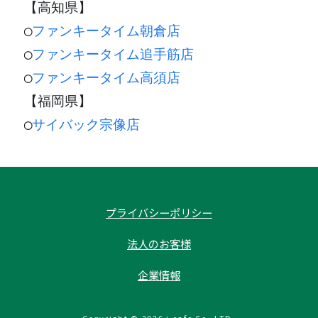
【高知県】
◯
ファンキータイム朝倉店
◯
ファンキータイム追手筋店
◯
ファンキータイム高須店
【福岡県】
◯
サイバック宗像店
プライバシーポリシー
法人のお客様
企業情報
Copyright © 2026 i cafe Co.,LTD.