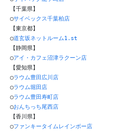
【千葉県】
◯
サイベックス千葉柏店
【東京都】
◯
道玄坂ネットルーム1.st
【静岡県】
◯
アイ・カフェ沼津ラクーン店
【愛知県】
◯
ラウム豊田広川店
◯
ラウム堀田店
◯
ラウム豊田寿町店
◯
おんちっち尾西店
【香川県】
◯
ファンキータイムレインボー店