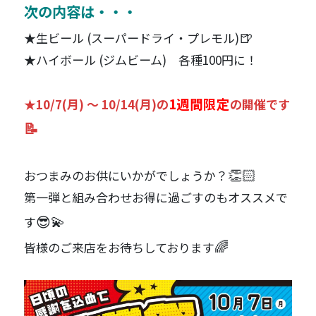
次の内容は・・・
🍺
★生ビール (スーパードライ・プレモル)
★ハイボール (ジムビーム) 各種100円に！
1週間限定
★10/7(月) ～ 10/14(月)の
の開催です
📝
👏🏻
おつまみのお供にいかがでしょうか？
第一弾と組み合わせお得に過ごすのもオススメで
😎💫
す
🌈
皆様のご来店をお待ちしております