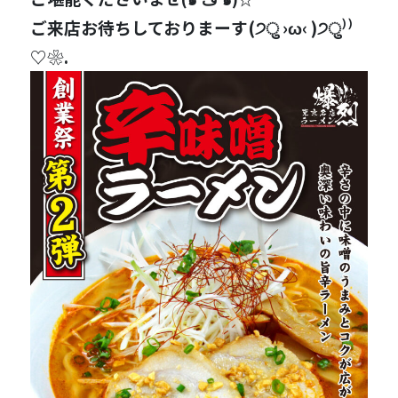
ご来店お待ちしておりまーす(੭ु ›ω‹ )੭ु⁾⁾
♡❀.