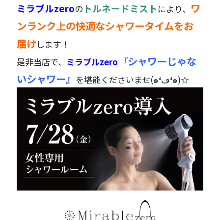
ワ
ミラブルzero
トルネードミスト
の
により、
ンランク上の快適なシャワータイムをお
届け
します！
『シャワーじゃな
是非当店で、
ミラブルzero
いシャワー』
を堪能くださいませ(๑❛ڡ❛๑)☆