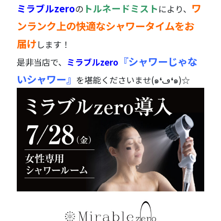
ワ
ミラブルzero
トルネードミスト
の
により、
ンランク上の快適なシャワータイムをお
届け
します！
『シャワーじゃな
是非当店で、
ミラブルzero
いシャワー』
を堪能くださいませ(๑❛ڡ❛๑)☆