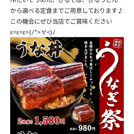
から選べる定食までご用意しております♪
この機会にぜひ当店でご賞味ください
ε=ε=ε=(ﾉ*>∀<)ﾉ