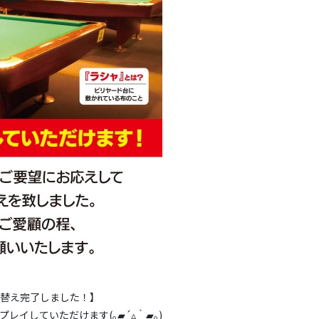
替え完了しました！】
レイしていただけます(｡▰´▵｀▰｡)