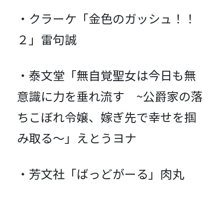
・クラーケ「金色のガッシュ！！
２」雷句誠
・泰文堂「無自覚聖女は今日も無
意識に力を垂れ流す ~公爵家の落
ちこぼれ令嬢、嫁ぎ先で幸せを掴
み取る～」えとうヨナ
・芳文社「ばっどがーる」肉丸