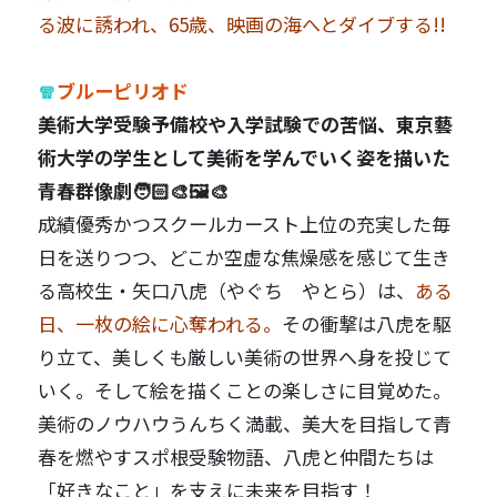
る波に誘われ、65歳、映画の海へとダイブする!!
🧣
ブルーピリオド
美術大学受験予備校や入学試験での苦悩、東京藝
術大学の学生として美術を学んでいく姿を描いた
青春群像劇🧑🏻‍🎨🖼️🎨
成績優秀かつスクールカースト上位の充実した毎
日を送りつつ、どこか空虚な焦燥感を感じて生き
る高校生・矢口八虎（やぐち やとら）は、
ある
日、一枚の絵に心奪われる。
その衝撃は八虎を駆
り立て、美しくも厳しい美術の世界へ身を投じて
いく。そして絵を描くことの楽しさに目覚めた。
美術のノウハウうんちく満載、美大を目指して青
春を燃やすスポ根受験物語、八虎と仲間たちは
「好きなこと」を支えに未来を目指す！