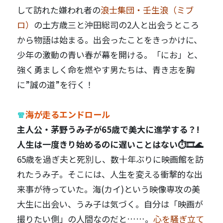
して訪れた嫌われ者の
浪士集団・壬生浪（ミブ
ロ）
の土方歳三と沖田総司の2人と出会うところ
から物語は始まる。出会ったことをきっかけに、
少年の激動の青い春が幕を開ける。「にお」と、
強く勇ましく命を燃やす男たちは、青き志を胸
に”誠の道”を行く！
🧣
海が走るエンドロール
主人公・茅野うみ子が65歳で美大に進学する？!
人生は一度きり始めるのに遅いことはない⏱️🎞️🌊
65歳を過ぎ夫と死別し、数十年ぶりに映画館を訪
れたうみ子。そこには、人生を変える衝撃的な出
来事が待っていた。海(カイ)という映像専攻の美
大生に出会い、うみ子は気づく。自分は「映画が
撮りたい側」の人間なのだと……。
心を騒ぎ立て