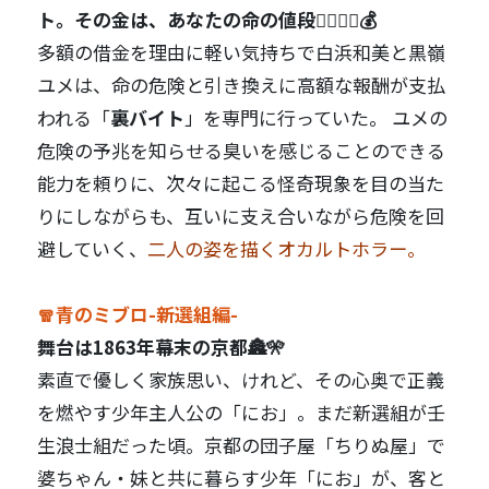
ト。その金は、あなたの命の値段🧟‍♀️🧟‍♂️💰
多額の借金を理由に軽い気持ちで白浜和美と黒嶺
ユメは、命の危険と引き換えに高額な報酬が支払
われる「
裏バイト
」を専門に行っていた。 ユメの
危険の予兆を知らせる臭いを感じることのできる
能力を頼りに、次々に起こる怪奇現象を目の当た
りにしながらも、互いに支え合いながら危険を回
避していく、
二人の姿を描くオカルトホラー。
🧣
青のミブロ-新選組編-
舞台は1863年幕末の京都🏯🎌
素直で優しく家族思い、けれど、その心奥で正義
を燃やす少年主人公の「にお」。まだ新選組が壬
生浪士組だった頃。京都の団子屋「ちりぬ屋」で
婆ちゃん・妹と共に暮らす少年「にお」が、客と