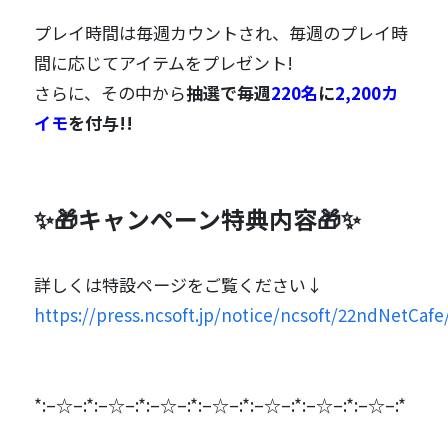
プレイ時間は毎週カウントされ、毎週のプレイ時
間に応じてアイテムをプレゼント!
さらに、その中から
抽選で毎週
220名
に
2,200カ
イモ
を付与!!
✨🎁キャンペーン特典内容🎁✨
詳しくは特設ページをご覧ください↓
https://press.ncsoft.jp/notice/ncsoft/22ndNetCafe
*:–☆–:*:–☆–:*:–☆–:*:–☆–:*:–☆–:*:–☆–:*:–☆–:*