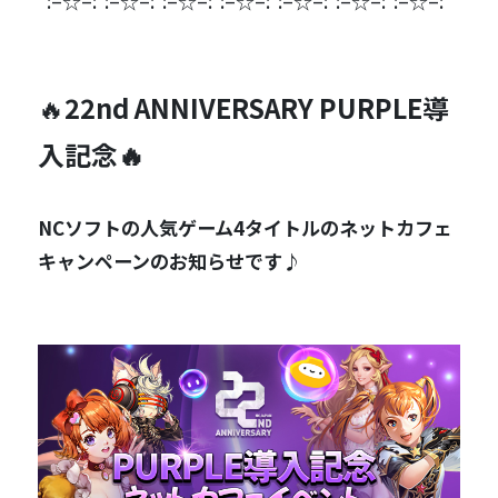
*:–☆–:*:–☆–:*:–☆–:*:–☆–:*:–☆–:*:–☆–:*:–☆–:*
🔥
22nd ANNIVERSARY PURPLE導
入記念🔥
NCソフトの人気ゲーム4タイトルのネットカフェ
キャンペーンのお知らせです♪