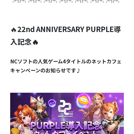
*:–☆–:*:–☆–:*:–☆–:*:–☆–:*:–☆–:*:–☆–:*:–☆–:*
🔥
22nd ANNIVERSARY PURPLE導
入記念🔥
NCソフトの人気ゲーム4タイトルのネットカフェ
キャンペーンのお知らせです♪