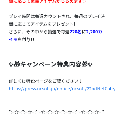
間に応じて豪華アイテムがもらえます
✨
プレイ時間は毎週カウントされ、毎週のプレイ時
間に応じてアイテムをプレゼント!
さらに、その中から
抽選で毎週
220名
に
2,200カ
イモ
を付与!!
✨🎁キャンペーン特典内容🎁✨
詳しくは特設ページをご覧ください↓
https://press.ncsoft.jp/notice/ncsoft/22ndNetCafe
*:–☆–:*:–☆–:*:–☆–:*:–☆–:*:–☆–:*:–☆–:*:–☆–:*